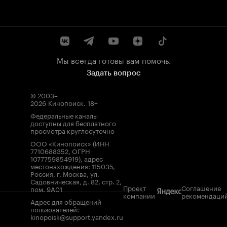
Мы всегда готовы вам помочь.
Задать вопрос
© 2003–
2026
Кинопоиск
.
18+
Федеральные каналы
доступны для бесплатного
просмотра круглосуточно
ООО «Кинопоиск» (ИНН
7710688352, ОГРН
1077759854919), адрес
местонахождения: 115035,
Россия, г. Москва, ул.
Садовническая, д. 82, стр. 2,
Проект
Соглашение
пом. 9А01
компании
рекомендаци
Адрес для обращений
пользователей:
kinopoisk@support.yandex.ru