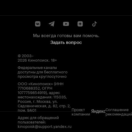
Мы всегда готовы вам помочь.
Задать вопрос
© 2003–
2026
Кинопоиск
.
18+
Федеральные каналы
доступны для бесплатного
просмотра круглосуточно
ООО «Кинопоиск» (ИНН
7710688352, ОГРН
1077759854919), адрес
местонахождения: 115035,
Россия, г. Москва, ул.
Садовническая, д. 82, стр. 2,
Проект
Соглашение
пом. 9А01
компании
рекомендаци
Адрес для обращений
пользователей:
kinopoisk@support.yandex.ru