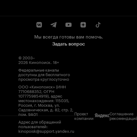
Мы всегда готовы вам помочь.
Задать вопрос
© 2003–
2026
Кинопоиск
.
18+
Федеральные каналы
доступны для бесплатного
просмотра круглосуточно
ООО «Кинопоиск» (ИНН
7710688352, ОГРН
1077759854919), адрес
местонахождения: 115035,
Россия, г. Москва, ул.
Садовническая, д. 82, стр. 2,
Проект
Соглашение
пом. 9А01
компании
рекомендаци
Адрес для обращений
пользователей:
kinopoisk@support.yandex.ru