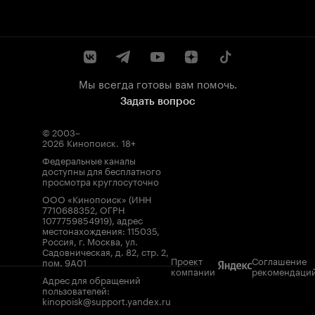
Мы всегда готовы вам помочь.
Задать вопрос
© 2003–
2026
Кинопоиск
.
18+
Федеральные каналы
доступны для бесплатного
просмотра круглосуточно
ООО «Кинопоиск» (ИНН
7710688352, ОГРН
1077759854919), адрес
местонахождения: 115035,
Россия, г. Москва, ул.
Садовническая, д. 82, стр. 2,
Проект
Соглашение
пом. 9А01
компании
рекомендаци
Адрес для обращений
пользователей:
kinopoisk@support.yandex.ru