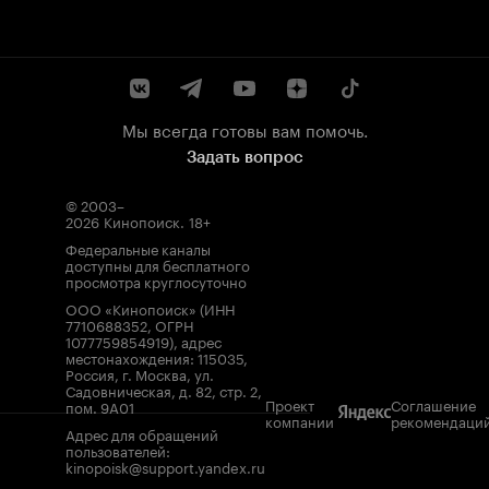
Мы всегда готовы вам помочь.
Задать вопрос
© 2003–
2026
Кинопоиск
.
18+
Федеральные каналы
доступны для бесплатного
просмотра круглосуточно
ООО «Кинопоиск» (ИНН
7710688352, ОГРН
1077759854919), адрес
местонахождения: 115035,
Россия, г. Москва, ул.
Садовническая, д. 82, стр. 2,
Проект
Соглашение
пом. 9А01
компании
рекомендаци
Адрес для обращений
пользователей:
kinopoisk@support.yandex.ru