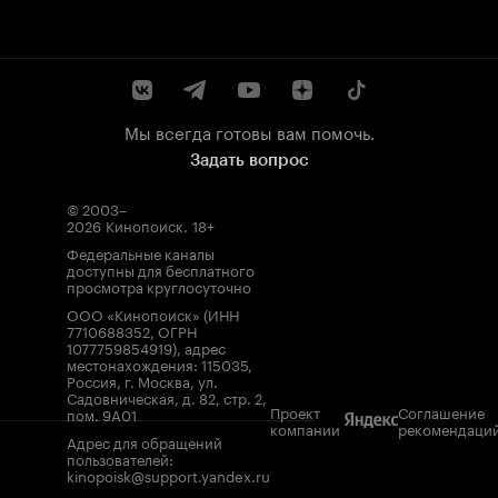
Мы всегда готовы вам помочь.
Задать вопрос
© 2003–
2026
Кинопоиск
.
18+
Федеральные каналы
доступны для бесплатного
просмотра круглосуточно
ООО «Кинопоиск» (ИНН
7710688352, ОГРН
1077759854919), адрес
местонахождения: 115035,
Россия, г. Москва, ул.
Садовническая, д. 82, стр. 2,
Проект
Соглашение
пом. 9А01
компании
рекомендаци
Адрес для обращений
пользователей:
kinopoisk@support.yandex.ru