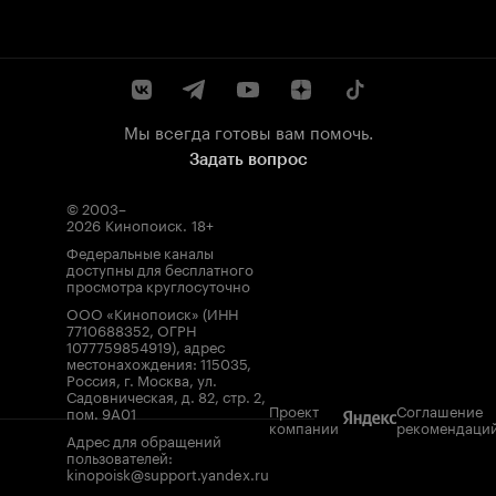
Мы всегда готовы вам помочь.
Задать вопрос
© 2003–
2026
Кинопоиск
.
18+
Федеральные каналы
доступны для бесплатного
просмотра круглосуточно
ООО «Кинопоиск» (ИНН
7710688352, ОГРН
1077759854919), адрес
местонахождения: 115035,
Россия, г. Москва, ул.
Садовническая, д. 82, стр. 2,
Проект
Соглашение
пом. 9А01
компании
рекомендаци
Адрес для обращений
пользователей:
kinopoisk@support.yandex.ru