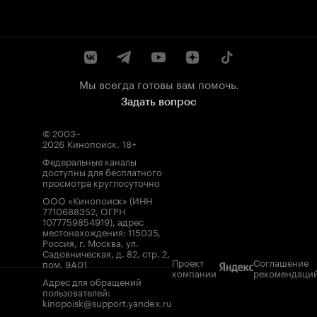
Мы всегда готовы вам помочь.
Задать вопрос
© 2003–
2026
Кинопоиск
.
18+
Федеральные каналы
доступны для бесплатного
просмотра круглосуточно
ООО «Кинопоиск» (ИНН
7710688352, ОГРН
1077759854919), адрес
местонахождения: 115035,
Россия, г. Москва, ул.
Садовническая, д. 82, стр. 2,
Проект
Соглашение
пом. 9А01
компании
рекомендаци
Адрес для обращений
пользователей:
kinopoisk@support.yandex.ru