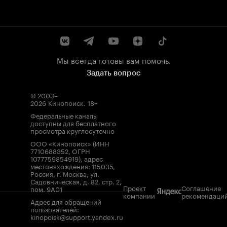
Мы всегда готовы вам помочь.
Задать вопрос
© 2003–
2026
Кинопоиск
.
18+
Федеральные каналы
доступны для бесплатного
просмотра круглосуточно
ООО «Кинопоиск» (ИНН
7710688352, ОГРН
1077759854919), адрес
местонахождения: 115035,
Россия, г. Москва, ул.
Садовническая, д. 82, стр. 2,
Проект
Соглашение
пом. 9А01
компании
рекомендаци
Адрес для обращений
пользователей:
kinopoisk@support.yandex.ru