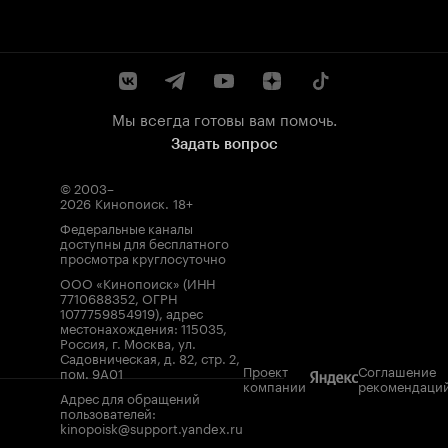
Мы всегда готовы вам помочь.
Задать вопрос
© 2003–
2026
Кинопоиск
.
18+
Федеральные каналы
доступны для бесплатного
просмотра круглосуточно
ООО «Кинопоиск» (ИНН
7710688352, ОГРН
1077759854919), адрес
местонахождения: 115035,
Россия, г. Москва, ул.
Садовническая, д. 82, стр. 2,
Проект
Соглашение
пом. 9А01
компании
рекомендаци
Адрес для обращений
пользователей:
kinopoisk@support.yandex.ru