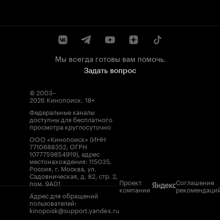
Мы всегда готовы вам помочь.
Задать вопрос
© 2003–
2026
Кинопоиск
.
18+
Федеральные каналы
доступны для бесплатного
просмотра круглосуточно
ООО «Кинопоиск» (ИНН
7710688352, ОГРН
1077759854919), адрес
местонахождения: 115035,
Россия, г. Москва, ул.
Садовническая, д. 82, стр. 2,
Проект
Соглашение
пом. 9А01
компании
рекомендаци
Адрес для обращений
пользователей:
kinopoisk@support.yandex.ru