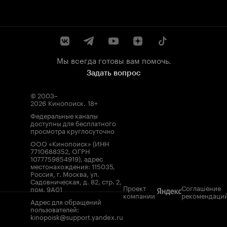
Мы всегда готовы вам помочь.
Задать вопрос
© 2003–
2026
Кинопоиск
.
18+
Федеральные каналы
доступны для бесплатного
просмотра круглосуточно
ООО «Кинопоиск» (ИНН
7710688352, ОГРН
1077759854919), адрес
местонахождения: 115035,
Россия, г. Москва, ул.
Садовническая, д. 82, стр. 2,
Проект
Соглашение
пом. 9А01
компании
рекомендаци
Адрес для обращений
пользователей:
kinopoisk@support.yandex.ru