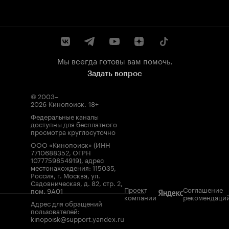
Мы всегда готовы вам помочь.
Задать вопрос
© 2003–
2026
Кинопоиск
.
18+
Федеральные каналы
доступны для бесплатного
просмотра круглосуточно
ООО «Кинопоиск» (ИНН
7710688352, ОГРН
1077759854919), адрес
местонахождения: 115035,
Россия, г. Москва, ул.
Садовническая, д. 82, стр. 2,
Проект
Соглашение
пом. 9А01
компании
рекомендаци
Адрес для обращений
пользователей:
kinopoisk@support.yandex.ru