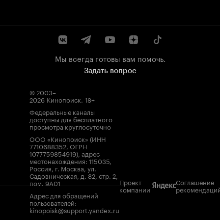
Мы всегда готовы вам помочь.
Задать вопрос
© 2003–
2026
Кинопоиск
.
18+
Федеральные каналы
доступны для бесплатного
просмотра круглосуточно
ООО «Кинопоиск» (ИНН
7710688352, ОГРН
1077759854919), адрес
местонахождения: 115035,
Россия, г. Москва, ул.
Садовническая, д. 82, стр. 2,
Проект
Соглашение
пом. 9А01
компании
рекомендаци
Адрес для обращений
пользователей:
kinopoisk@support.yandex.ru