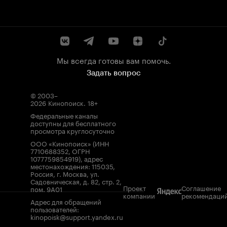
Мы всегда готовы вам помочь.
Задать вопрос
© 2003–
2026
Кинопоиск
.
18+
Федеральные каналы
доступны для бесплатного
просмотра круглосуточно
ООО «Кинопоиск» (ИНН
7710688352, ОГРН
1077759854919), адрес
местонахождения: 115035,
Россия, г. Москва, ул.
Садовническая, д. 82, стр. 2,
Проект
Соглашение
пом. 9А01
компании
рекомендаци
Адрес для обращений
пользователей:
kinopoisk@support.yandex.ru