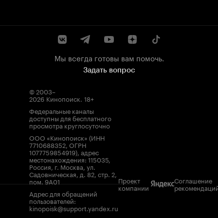
Мы всегда готовы вам помочь.
Задать вопрос
© 2003–
2026
Кинопоиск
.
18+
Федеральные каналы
доступны для бесплатного
просмотра круглосуточно
ООО «Кинопоиск» (ИНН
7710688352, ОГРН
1077759854919), адрес
местонахождения: 115035,
Россия, г. Москва, ул.
Садовническая, д. 82, стр. 2,
Проект
Соглашение
пом. 9А01
компании
рекомендаци
Адрес для обращений
пользователей:
kinopoisk@support.yandex.ru