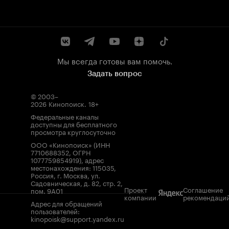
Мы всегда готовы вам помочь.
Задать вопрос
© 2003–
2026
Кинопоиск
.
18+
Федеральные каналы
доступны для бесплатного
просмотра круглосуточно
ООО «Кинопоиск» (ИНН
7710688352, ОГРН
1077759854919), адрес
местонахождения: 115035,
Россия, г. Москва, ул.
Садовническая, д. 82, стр. 2,
Проект
Соглашение
пом. 9А01
компании
рекомендаци
Адрес для обращений
пользователей:
kinopoisk@support.yandex.ru