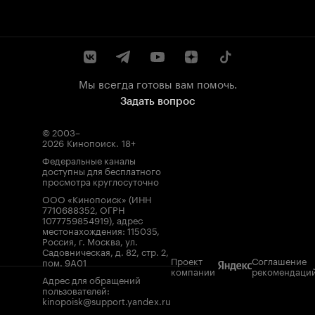
Мы всегда готовы вам помочь.
Задать вопрос
© 2003–
2026
Кинопоиск
.
18+
Федеральные каналы
доступны для бесплатного
просмотра круглосуточно
ООО «Кинопоиск» (ИНН
7710688352, ОГРН
1077759854919), адрес
местонахождения: 115035,
Россия, г. Москва, ул.
Садовническая, д. 82, стр. 2,
Проект
Соглашение
пом. 9А01
компании
рекомендаци
Адрес для обращений
пользователей:
kinopoisk@support.yandex.ru