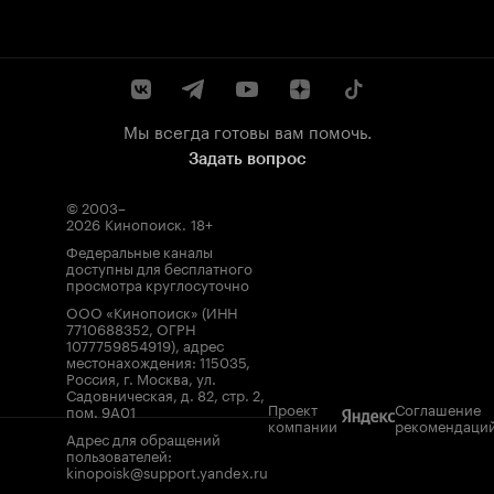
Мы всегда готовы вам помочь.
Задать вопрос
© 2003–
2026
Кинопоиск
.
18+
Федеральные каналы
доступны для бесплатного
просмотра круглосуточно
ООО «Кинопоиск» (ИНН
7710688352, ОГРН
1077759854919), адрес
местонахождения: 115035,
Россия, г. Москва, ул.
Садовническая, д. 82, стр. 2,
Проект
Соглашение
пом. 9А01
компании
рекомендаци
Адрес для обращений
пользователей:
kinopoisk@support.yandex.ru