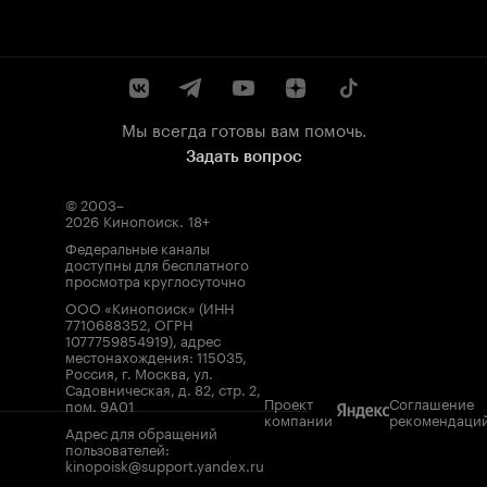
Мы всегда готовы вам помочь.
Задать вопрос
© 2003–
2026
Кинопоиск
.
18+
Федеральные каналы
доступны для бесплатного
просмотра круглосуточно
ООО «Кинопоиск» (ИНН
7710688352, ОГРН
1077759854919), адрес
местонахождения: 115035,
Россия, г. Москва, ул.
Садовническая, д. 82, стр. 2,
Проект
Соглашение
пом. 9А01
компании
рекомендаци
Адрес для обращений
пользователей:
kinopoisk@support.yandex.ru