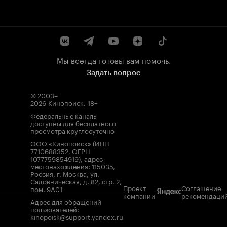
Мы всегда готовы вам помочь.
Задать вопрос
© 2003–
2026
Кинопоиск
.
18+
Федеральные каналы
доступны для бесплатного
просмотра круглосуточно
ООО «Кинопоиск» (ИНН
7710688352, ОГРН
1077759854919), адрес
местонахождения: 115035,
Россия, г. Москва, ул.
Садовническая, д. 82, стр. 2,
Проект
Соглашение
пом. 9А01
компании
рекомендаци
Адрес для обращений
пользователей:
kinopoisk@support.yandex.ru