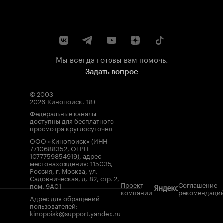
Мы всегда готовы вам помочь.
Задать вопрос
© 2003–
2026
Кинопоиск
.
18+
Федеральные каналы
доступны для бесплатного
просмотра круглосуточно
ООО «Кинопоиск» (ИНН
7710688352, ОГРН
1077759854919), адрес
местонахождения: 115035,
Россия, г. Москва, ул.
Садовническая, д. 82, стр. 2,
Проект
Соглашение
пом. 9А01
компании
рекомендаци
Адрес для обращений
пользователей:
kinopoisk@support.yandex.ru