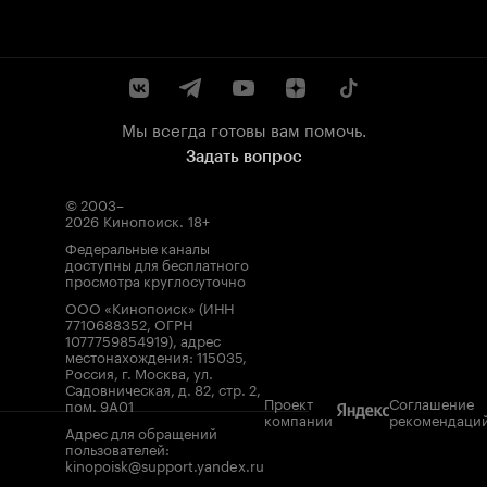
Мы всегда готовы вам помочь.
Задать вопрос
© 2003–
2026
Кинопоиск
.
18+
Федеральные каналы
доступны для бесплатного
просмотра круглосуточно
ООО «Кинопоиск» (ИНН
7710688352, ОГРН
1077759854919), адрес
местонахождения: 115035,
Россия, г. Москва, ул.
Садовническая, д. 82, стр. 2,
Проект
Соглашение
пом. 9А01
компании
рекомендаци
Адрес для обращений
пользователей:
kinopoisk@support.yandex.ru