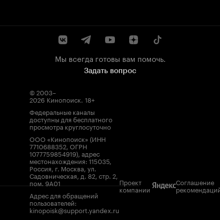
Мы всегда готовы вам помочь.
Задать вопрос
© 2003–
2026
Кинопоиск
.
18+
Федеральные каналы
доступны для бесплатного
просмотра круглосуточно
ООО «Кинопоиск» (ИНН
7710688352, ОГРН
1077759854919), адрес
местонахождения: 115035,
Россия, г. Москва, ул.
Садовническая, д. 82, стр. 2,
Проект
Соглашение
пом. 9А01
компании
рекомендаци
Адрес для обращений
пользователей:
kinopoisk@support.yandex.ru