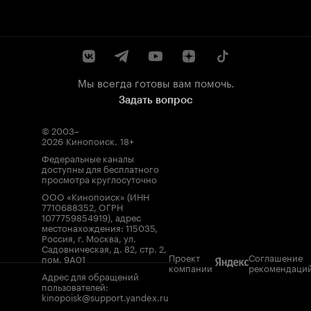
Мы всегда готовы вам помочь.
Задать вопрос
© 2003–
2026
Кинопоиск
.
18+
Федеральные каналы
доступны для бесплатного
просмотра круглосуточно
ООО «Кинопоиск» (ИНН
7710688352, ОГРН
1077759854919), адрес
местонахождения: 115035,
Россия, г. Москва, ул.
Садовническая, д. 82, стр. 2,
Проект
Соглашение
пом. 9А01
компании
рекомендаци
Адрес для обращений
пользователей:
kinopoisk@support.yandex.ru