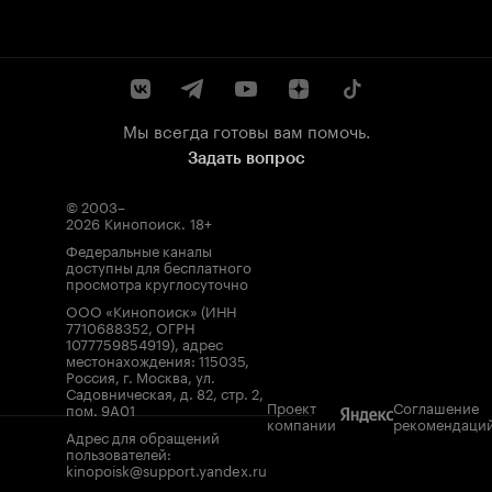
Мы всегда готовы вам помочь.
Задать вопрос
© 2003–
2026
Кинопоиск
.
18+
Федеральные каналы
доступны для бесплатного
просмотра круглосуточно
ООО «Кинопоиск» (ИНН
7710688352, ОГРН
1077759854919), адрес
местонахождения: 115035,
Россия, г. Москва, ул.
Садовническая, д. 82, стр. 2,
Проект
Соглашение
пом. 9А01
компании
рекомендаци
Адрес для обращений
пользователей:
kinopoisk@support.yandex.ru