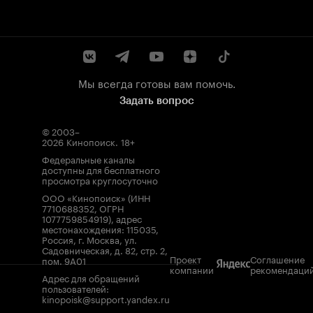
Мы всегда готовы вам помочь.
Задать вопрос
© 2003–
2026
Кинопоиск
.
18+
Федеральные каналы
доступны для бесплатного
просмотра круглосуточно
ООО «Кинопоиск» (ИНН
7710688352, ОГРН
1077759854919), адрес
местонахождения: 115035,
Россия, г. Москва, ул.
Садовническая, д. 82, стр. 2,
Проект
Соглашение
пом. 9А01
компании
рекомендаци
Адрес для обращений
пользователей:
kinopoisk@support.yandex.ru