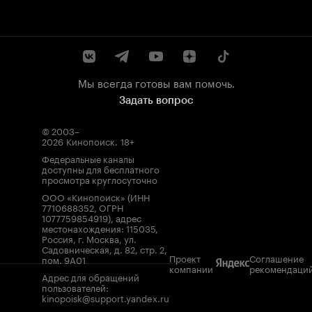
Мы всегда готовы вам помочь.
Задать вопрос
© 2003–
2026
Кинопоиск
.
18+
Федеральные каналы
доступны для бесплатного
просмотра круглосуточно
ООО «Кинопоиск» (ИНН
7710688352, ОГРН
1077759854919), адрес
местонахождения: 115035,
Россия, г. Москва, ул.
Садовническая, д. 82, стр. 2,
Проект
Соглашение
пом. 9А01
компании
рекомендаци
Адрес для обращений
пользователей:
kinopoisk@support.yandex.ru