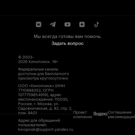
Мы всегда готовы вам помочь.
Задать вопрос
© 2003–
2026
Кинопоиск
.
18+
Федеральные каналы
доступны для бесплатного
просмотра круглосуточно
ООО «Кинопоиск» (ИНН
7710688352, ОГРН
1077759854919), адрес
местонахождения: 115035,
Россия, г. Москва, ул.
Садовническая, д. 82, стр. 2,
Проект
Соглашение
пом. 9А01
компании
рекомендаци
Адрес для обращений
пользователей:
kinopoisk@support.yandex.ru