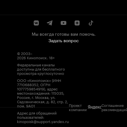
Мы всегда готовы вам помочь.
Задать вопрос
© 2003–
2026
Кинопоиск
.
18+
Федеральные каналы
доступны для бесплатного
просмотра круглосуточно
ООО «Кинопоиск» (ИНН
7710688352, ОГРН
1077759854919), адрес
местонахождения: 115035,
Россия, г. Москва, ул.
Садовническая, д. 82, стр. 2,
Проект
Соглашение
пом. 9А01
компании
рекомендаци
Адрес для обращений
пользователей:
kinopoisk@support.yandex.ru