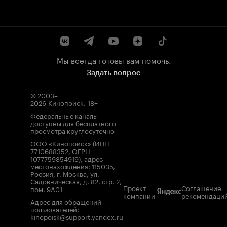
Мы всегда готовы вам помочь.
Задать вопрос
© 2003–
2026
Кинопоиск
.
18+
Федеральные каналы
доступны для бесплатного
просмотра круглосуточно
ООО «Кинопоиск» (ИНН
7710688352, ОГРН
1077759854919), адрес
местонахождения: 115035,
Россия, г. Москва, ул.
Садовническая, д. 82, стр. 2,
Проект
Соглашение
пом. 9А01
компании
рекомендаци
Адрес для обращений
пользователей:
kinopoisk@support.yandex.ru