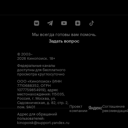
Мы всегда готовы вам помочь.
Задать вопрос
© 2003–
2026
Кинопоиск
.
18+
Федеральные каналы
доступны для бесплатного
просмотра круглосуточно
ООО «Кинопоиск» (ИНН
7710688352, ОГРН
1077759854919), адрес
местонахождения: 115035,
Россия, г. Москва, ул.
Садовническая, д. 82, стр. 2,
Проект
Соглашение
пом. 9А01
компании
рекомендаци
Адрес для обращений
пользователей:
kinopoisk@support.yandex.ru