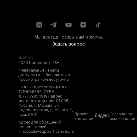
Мы всегда готовы вам помочь.
Задать вопрос
© 2003–
2026
Кинопоиск
.
18+
Федеральные каналы
доступны для бесплатного
просмотра круглосуточно
ООО «Кинопоиск» (ИНН
7710688352, ОГРН
1077759854919), адрес
местонахождения: 115035,
Россия, г. Москва, ул.
Садовническая, д. 82, стр. 2,
Проект
Соглашение
пом. 9А01
компании
рекомендаци
Адрес для обращений
пользователей:
kinopoisk@support.yandex.ru