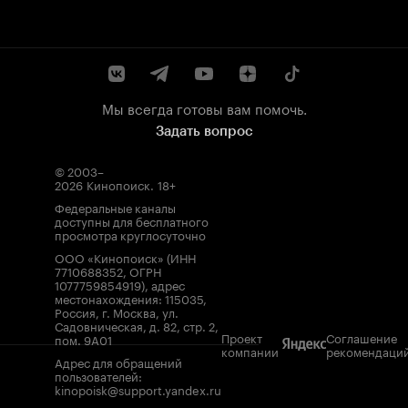
Мы всегда готовы вам помочь.
Задать вопрос
© 2003–
2026
Кинопоиск
.
18+
Федеральные каналы
доступны для бесплатного
просмотра круглосуточно
ООО «Кинопоиск» (ИНН
7710688352, ОГРН
1077759854919), адрес
местонахождения: 115035,
Россия, г. Москва, ул.
Садовническая, д. 82, стр. 2,
Проект
Соглашение
пом. 9А01
компании
рекомендаци
Адрес для обращений
пользователей:
kinopoisk@support.yandex.ru