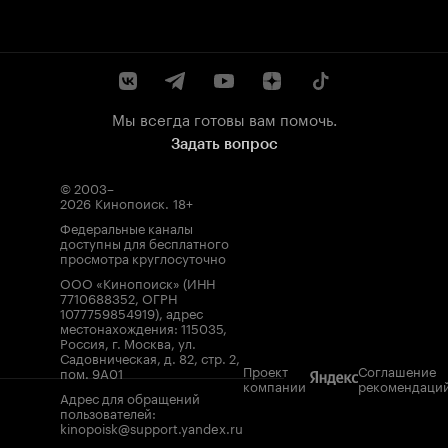
Мы всегда готовы вам помочь.
Задать вопрос
© 2003–
2026
Кинопоиск
.
18+
Федеральные каналы
доступны для бесплатного
просмотра круглосуточно
ООО «Кинопоиск» (ИНН
7710688352, ОГРН
1077759854919), адрес
местонахождения: 115035,
Россия, г. Москва, ул.
Садовническая, д. 82, стр. 2,
Проект
Соглашение
пом. 9А01
компании
рекомендаци
Адрес для обращений
пользователей:
kinopoisk@support.yandex.ru