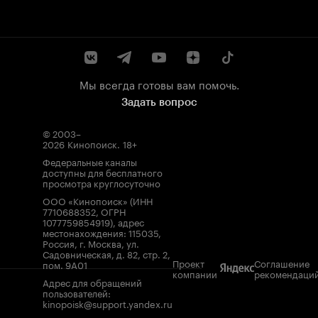
Мы всегда готовы вам помочь.
Задать вопрос
© 2003–
2026
Кинопоиск
.
18+
Федеральные каналы
доступны для бесплатного
просмотра круглосуточно
ООО «Кинопоиск» (ИНН
7710688352, ОГРН
1077759854919), адрес
местонахождения: 115035,
Россия, г. Москва, ул.
Садовническая, д. 82, стр. 2,
Проект
Соглашение
пом. 9А01
компании
рекомендаци
Адрес для обращений
пользователей:
kinopoisk@support.yandex.ru