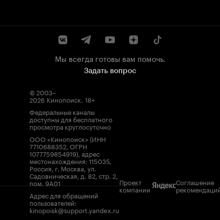
Мы всегда готовы вам помочь.
Задать вопрос
© 2003–
2026
Кинопоиск
.
18+
Федеральные каналы
доступны для бесплатного
просмотра круглосуточно
ООО «Кинопоиск» (ИНН
7710688352, ОГРН
1077759854919), адрес
местонахождения: 115035,
Россия, г. Москва, ул.
Садовническая, д. 82, стр. 2,
Проект
Соглашение
пом. 9А01
компании
рекомендаци
Адрес для обращений
пользователей:
kinopoisk@support.yandex.ru