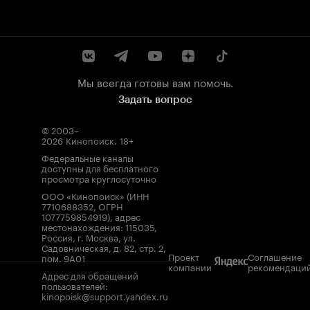
Мы всегда готовы вам помочь.
Задать вопрос
© 2003–
2026
Кинопоиск
.
18+
Федеральные каналы
доступны для бесплатного
просмотра круглосуточно
ООО «Кинопоиск» (ИНН
7710688352, ОГРН
1077759854919), адрес
местонахождения: 115035,
Россия, г. Москва, ул.
Садовническая, д. 82, стр. 2,
Проект
Соглашение
пом. 9А01
компании
рекомендаци
Адрес для обращений
пользователей:
kinopoisk@support.yandex.ru