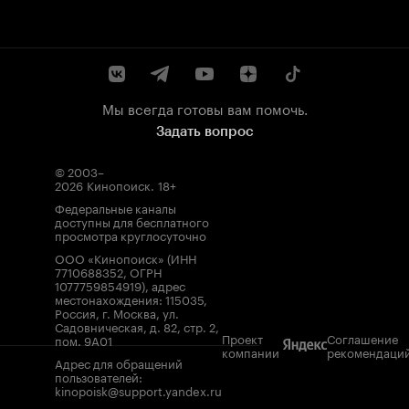
Мы всегда готовы вам помочь.
Задать вопрос
© 2003–
2026
Кинопоиск
.
18+
Федеральные каналы
доступны для бесплатного
просмотра круглосуточно
ООО «Кинопоиск» (ИНН
7710688352, ОГРН
1077759854919), адрес
местонахождения: 115035,
Россия, г. Москва, ул.
Садовническая, д. 82, стр. 2,
Проект
Соглашение
пом. 9А01
компании
рекомендаци
Адрес для обращений
пользователей:
kinopoisk@support.yandex.ru