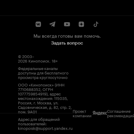
Мы всегда готовы вам помочь.
Задать вопрос
© 2003–
2026
Кинопоиск
.
18+
Федеральные каналы
доступны для бесплатного
просмотра круглосуточно
ООО «Кинопоиск» (ИНН
7710688352, ОГРН
1077759854919), адрес
местонахождения: 115035,
Россия, г. Москва, ул.
Садовническая, д. 82, стр. 2,
Проект
Соглашение
пом. 9А01
компании
рекомендаци
Адрес для обращений
пользователей:
kinopoisk@support.yandex.ru