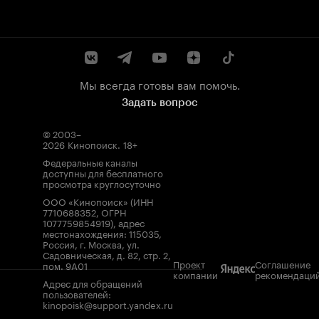
Мы всегда готовы вам помочь.
Задать вопрос
© 2003–
2026
Кинопоиск
.
18+
Федеральные каналы
доступны для бесплатного
просмотра круглосуточно
ООО «Кинопоиск» (ИНН
7710688352, ОГРН
1077759854919), адрес
местонахождения: 115035,
Россия, г. Москва, ул.
Садовническая, д. 82, стр. 2,
Проект
Соглашение
пом. 9А01
компании
рекомендаци
Адрес для обращений
пользователей:
kinopoisk@support.yandex.ru