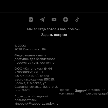
Мы всегда готовы вам помочь.
Задать вопрос
© 2003–
2026
Кинопоиск
.
18+
Федеральные каналы
доступны для бесплатного
просмотра круглосуточно
ООО «Кинопоиск» (ИНН
7710688352, ОГРН
1077759854919), адрес
местонахождения: 115035,
Россия, г. Москва, ул.
Садовническая, д. 82, стр. 2,
Проект
Соглашение
пом. 9А01
компании
рекомендаци
Адрес для обращений
пользователей:
kinopoisk@support.yandex.ru