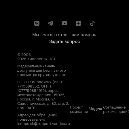
Мы всегда готовы вам помочь.
Задать вопрос
© 2003–
2026
Кинопоиск
.
18+
Федеральные каналы
доступны для бесплатного
просмотра круглосуточно
ООО «Кинопоиск» (ИНН
7710688352, ОГРН
1077759854919), адрес
местонахождения: 115035,
Россия, г. Москва, ул.
Садовническая, д. 82, стр. 2,
Проект
Соглашение
пом. 9А01
компании
рекомендаци
Адрес для обращений
пользователей:
kinopoisk@support.yandex.ru