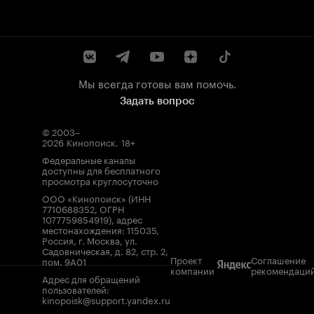
Мы всегда готовы вам помочь.
Задать вопрос
© 2003–
2026
Кинопоиск
.
18+
Федеральные каналы
доступны для бесплатного
просмотра круглосуточно
ООО «Кинопоиск» (ИНН
7710688352, ОГРН
1077759854919), адрес
местонахождения: 115035,
Россия, г. Москва, ул.
Садовническая, д. 82, стр. 2,
Проект
Соглашение
пом. 9А01
компании
рекомендаци
Адрес для обращений
пользователей:
kinopoisk@support.yandex.ru