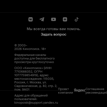
Мы всегда готовы вам помочь.
Задать вопрос
© 2003–
2026
Кинопоиск
.
18+
Федеральные каналы
доступны для бесплатного
просмотра круглосуточно
ООО «Кинопоиск» (ИНН
7710688352, ОГРН
1077759854919), адрес
местонахождения: 115035,
Россия, г. Москва, ул.
Садовническая, д. 82, стр. 2,
Проект
Соглашение
пом. 9А01
компании
рекомендаци
Адрес для обращений
пользователей:
kinopoisk@support.yandex.ru