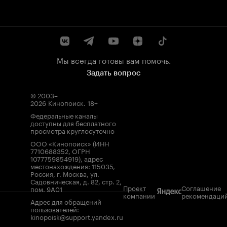
Мы всегда готовы вам помочь.
Задать вопрос
© 2003–
2026
Кинопоиск
.
18+
Федеральные каналы
доступны для бесплатного
просмотра круглосуточно
ООО «Кинопоиск» (ИНН
7710688352, ОГРН
1077759854919), адрес
местонахождения: 115035,
Россия, г. Москва, ул.
Садовническая, д. 82, стр. 2,
Проект
Соглашение
пом. 9А01
компании
рекомендаци
Адрес для обращений
пользователей:
kinopoisk@support.yandex.ru