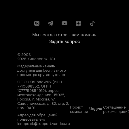
Мы всегда готовы вам помочь.
Задать вопрос
© 2003–
2026
Кинопоиск
.
18+
Федеральные каналы
доступны для бесплатного
просмотра круглосуточно
ООО «Кинопоиск» (ИНН
7710688352, ОГРН
1077759854919), адрес
местонахождения: 115035,
Россия, г. Москва, ул.
Садовническая, д. 82, стр. 2,
Проект
Соглашение
пом. 9А01
компании
рекомендаци
Адрес для обращений
пользователей:
kinopoisk@support.yandex.ru