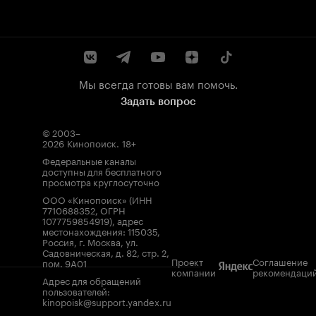
Мы всегда готовы вам помочь.
Задать вопрос
© 2003–
2026
Кинопоиск
.
18+
Федеральные каналы
доступны для бесплатного
просмотра круглосуточно
ООО «Кинопоиск» (ИНН
7710688352, ОГРН
1077759854919), адрес
местонахождения: 115035,
Россия, г. Москва, ул.
Садовническая, д. 82, стр. 2,
Проект
Соглашение
пом. 9А01
компании
рекомендаци
Адрес для обращений
пользователей:
kinopoisk@support.yandex.ru