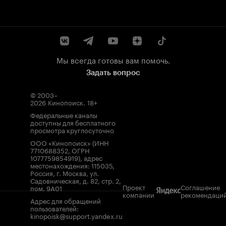
Мы всегда готовы вам помочь.
Задать вопрос
© 2003–
2026
Кинопоиск
.
18+
Федеральные каналы
доступны для бесплатного
просмотра круглосуточно
ООО «Кинопоиск» (ИНН
7710688352, ОГРН
1077759854919), адрес
местонахождения: 115035,
Россия, г. Москва, ул.
Садовническая, д. 82, стр. 2,
Проект
Соглашение
пом. 9А01
компании
рекомендаци
Адрес для обращений
пользователей:
kinopoisk@support.yandex.ru