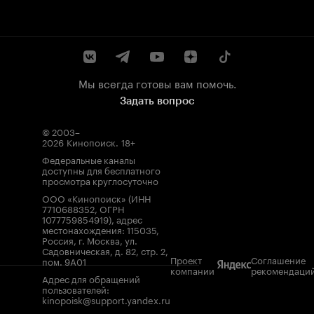
Мы всегда готовы вам помочь.
Задать вопрос
© 2003–
2026
Кинопоиск
.
18+
Федеральные каналы
доступны для бесплатного
просмотра круглосуточно
ООО «Кинопоиск» (ИНН
7710688352, ОГРН
1077759854919), адрес
местонахождения: 115035,
Россия, г. Москва, ул.
Садовническая, д. 82, стр. 2,
Проект
Соглашение
пом. 9А01
компании
рекомендаци
Адрес для обращений
пользователей:
kinopoisk@support.yandex.ru